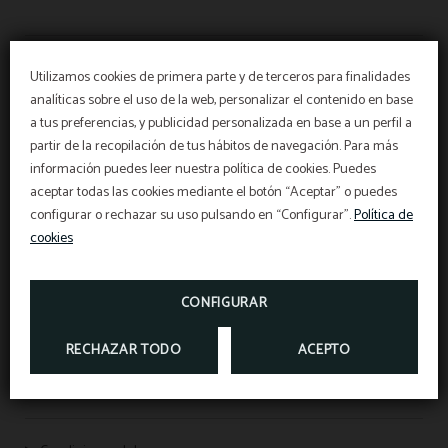
Utilizamos cookies de primera parte y de terceros para finalidades
PALACIO DE ÚBEDA
analíticas sobre el uso de la web, personalizar el contenido en base
a tus preferencias, y publicidad personalizada en base a un perfil a
MEMBERS ONLY
partir de la recopilación de tus hábitos de navegación. Para más
información puedes leer nuestra política de cookies. Puedes
aceptar todas las cookies mediante el botón “Aceptar” o puedes
configurar o rechazar su uso pulsando en “Configurar”.
Política de
Disfruta de ventajas adicionales por ser Miembro
cookies
CHECK-IN
¡Ahorra tiempo!
HAZ EL CHECK-IN CON ANTELACIÓN.
CONFIGURAR
VER MÁS
HACER CHECK-IN
RECHAZAR TODO
ACEPTO
Protección de datos