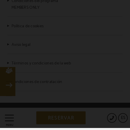
Condiciones del programa
MEMBERS ONLY
Política de cookies
Aviso legal
Términos y condiciones de la web
Condiciones de contratación
Powered by Keytel
RESERVAR
ES
Compra segura
MENÚ