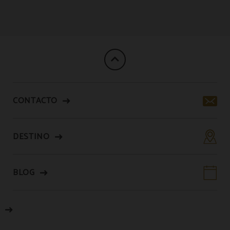
Lujo y confort del Palacio de Úbeda en Úbeda. Web Oficial.
CONTACTO
DESTINO
BLOG